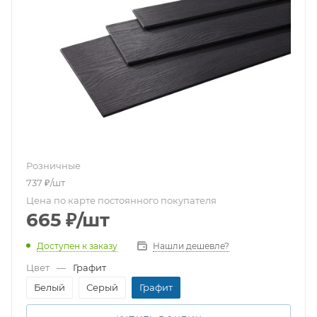
Розничные
737
₽
/шт
Цена по карте постоянного покупателя
665
₽
/шт
Доступен к заказу
Нашли дешевле?
Цвет
—
Графит
Белый
Серый
Графит