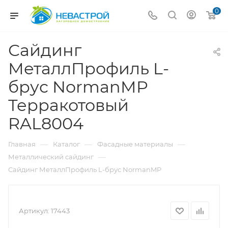
0
Сайдинг
МеталлПрофиль L-
брус NormanMP
Терракотовый
RAL8004
—
—
—
Главная
Каталог
Фасадные материалы
—
Металлический сайдинг
Сайдинг МеталлПрофиль L-брус NormanMP
Артикул:
17443