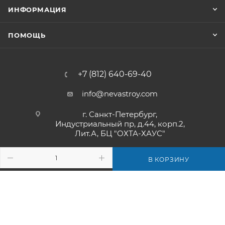
ИНФОРМАЦИЯ
ПОМОЩЬ
+7 (812) 640-69-40
info@nevastroy.com
г. Санкт-Петербург,
Индустриальный пр, д.44, корп.2,
Лит.А, БЦ "ОХТА-ХАУС"
В КОРЗИНУ
2006-2026 © ООО "НеваCтрой". Продажа кровли, сайдинга,
строительных материалов.
Сайт носит исключительно информационный характер и ни
при каких условиях не является публичной офертой. Для
получения подробной информации о стоимости