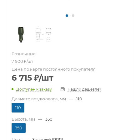
Розничные
7 900
₽
/шт
Цена по карте постоянного покупателя
6 715
₽
/шт
Доступен к заказу
Нашли дешевле?
Диаметр воздуховода, мм
—
110
110
Высота, мм
—
350
350
Цвет
—
Зеленый (RR11)