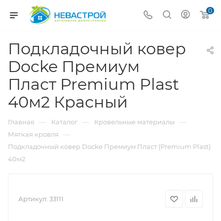
0
Подкладочный ковер
Docke Премиум
Пласт Premium Plast
40м2 Красный
—
—
—
Главная
Каталог
Кровельные материалы
—
Мягкая кровля
Подкладочный ковер Docke Премиум Пласт (Premium Plast)
40м2
Артикул:
33111